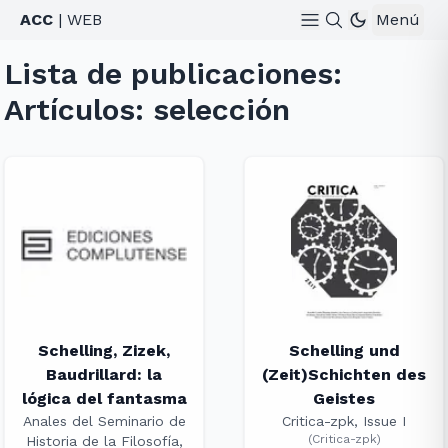
ACC
| WEB
Menú
Lista de publicaciones:
Artículos: selección
Schelling, Zizek,
Schelling und
Baudrillard: la
(Zeit)Schichten des
lógica del fantasma
Geistes
Anales del Seminario de
Critica-zpk, Issue I
(
Critica-zpk
)
Historia de la Filosofía,